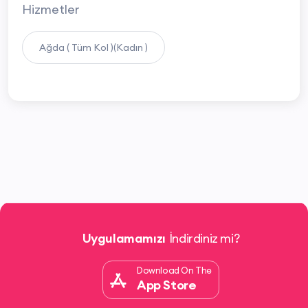
Hizmetler
Ağda ( Tüm Kol )(Kadın )
Uygulamamızı
İndirdiniz mi?
Download On The
App Store