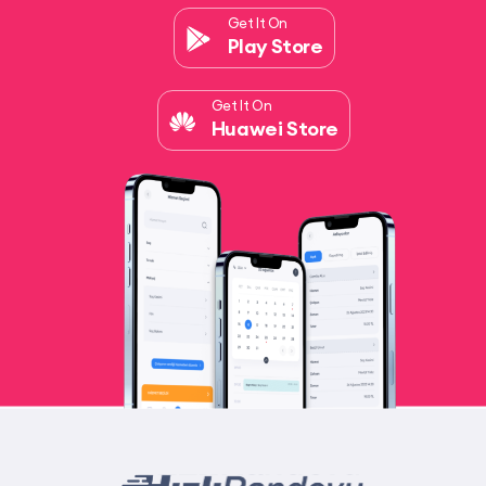
Get It On
Play Store
Get It On
Huawei Store